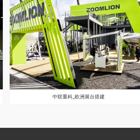
中联重科_欧洲展台搭建