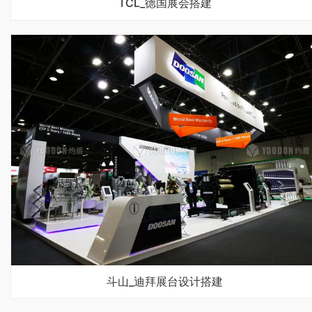
TCL_德国展会搭建
斗山_迪拜展台设计搭建