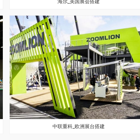
海尔_美国展会搭建
中联重科_欧洲展台搭建