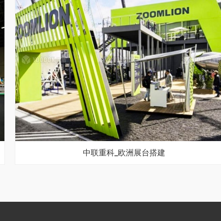
中联重科_欧洲展台搭建