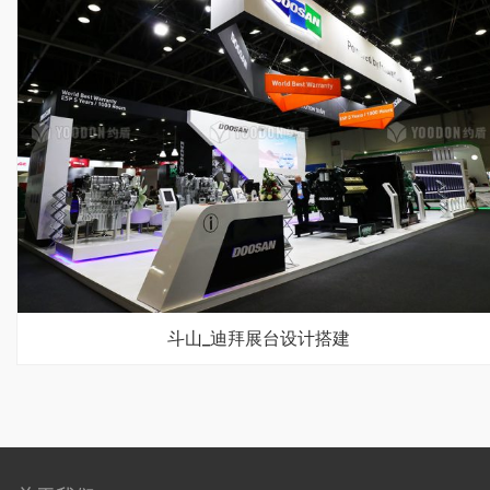
斗山_迪拜展台设计搭建