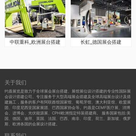
中联重科_欧洲展台搭建
长虹_德国展会搭建
关于我们
约盾展览是致力于全球展会展台搭建、展馆展位设计搭建的专业性国际展
会设计搭建公司。专注服务于大型高端展会搭建及全球高端展台设计及搭
建施工，服务的客户有阿联酋馆国家馆、葡萄牙馆、澳大利亚馆、欧盟展
团、印度尼西亚国家展团、巴西国家协会等。约盾是CEMF医疗展、消博
会、进博会、光伏能源展、CPHI欧洲指定特装搭建商。 服务国家包括:
美
国
、
德国
、迪拜、英国、法国、巴西、南非、印度、荷兰、新加坡、俄罗
斯、欧洲各国的会展设计搭建。
联系我们