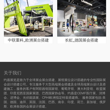
中联重科_欧洲展台搭建
长虹_德国展会搭建
关于我们
约盾展览是致力于全球展会展台搭建、展馆展位设计搭建的专业性国际展
会设计搭建公司。专注服务于大型高端展会搭建及全球高端展台设计及搭
建施工，服务的客户有阿联酋馆国家馆、葡萄牙馆、澳大利亚馆、欧盟展
团、印度尼西亚国家展团、巴西国家协会等。约盾是CEMF医疗展、消博
会、进博会、光伏能源展、CPHI欧洲指定特装搭建商。 服务国家包括:
美
国
、
德国
、迪拜、英国、法国、巴西、南非、印度、荷兰、新加坡、俄罗
斯、欧洲各国的会展设计搭建。