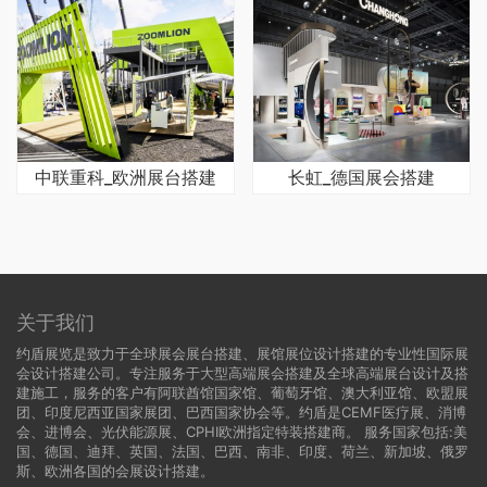
中联重科_欧洲展台搭建
长虹_德国展会搭建
关于我们
约盾展览是致力于全球展会展台搭建、展馆展位设计搭建的专业性国际展
会设计搭建公司。专注服务于大型高端展会搭建及全球高端展台设计及搭
建施工，服务的客户有阿联酋馆国家馆、葡萄牙馆、澳大利亚馆、欧盟展
团、印度尼西亚国家展团、巴西国家协会等。约盾是CEMF医疗展、消博
会、进博会、光伏能源展、CPHI欧洲指定特装搭建商。 服务国家包括:
美
国
、
德国
、迪拜、英国、法国、巴西、南非、印度、荷兰、新加坡、俄罗
斯、欧洲各国的会展设计搭建。