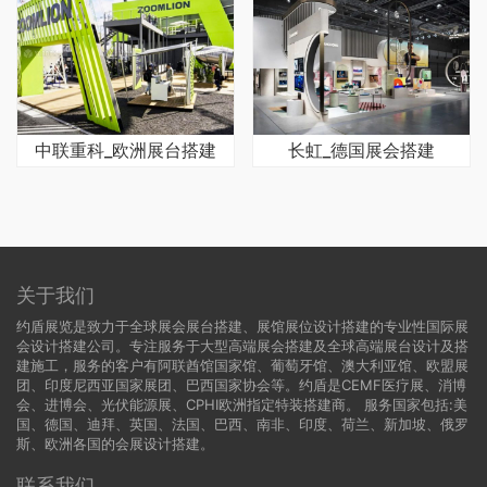
中联重科_欧洲展台搭建
长虹_德国展会搭建
关于我们
约盾展览是致力于全球展会展台搭建、展馆展位设计搭建的专业性国际展
会设计搭建公司。专注服务于大型高端展会搭建及全球高端展台设计及搭
建施工，服务的客户有阿联酋馆国家馆、葡萄牙馆、澳大利亚馆、欧盟展
团、印度尼西亚国家展团、巴西国家协会等。约盾是CEMF医疗展、消博
会、进博会、光伏能源展、CPHI欧洲指定特装搭建商。 服务国家包括:
美
国
、
德国
、迪拜、英国、法国、巴西、南非、印度、荷兰、新加坡、俄罗
斯、欧洲各国的会展设计搭建。
联系我们