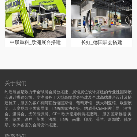
中联重科_欧洲展台搭建
长虹_德国展会搭建
关于我们
约盾展览是致力于全球展会展台搭建、展馆展位设计搭建的专业性国际展
会设计搭建公司。专注服务于大型高端展会搭建及全球高端展台设计及搭
建施工，服务的客户有阿联酋馆国家馆、葡萄牙馆、澳大利亚馆、欧盟展
团、印度尼西亚国家展团、巴西国家协会等。约盾是CEMF医疗展、消博
会、进博会、光伏能源展、CPHI欧洲指定特装搭建商。 服务国家包括:
美
国
、
德国
、迪拜、英国、法国、巴西、南非、印度、荷兰、新加坡、俄罗
斯、欧洲各国的会展设计搭建。
联系我们