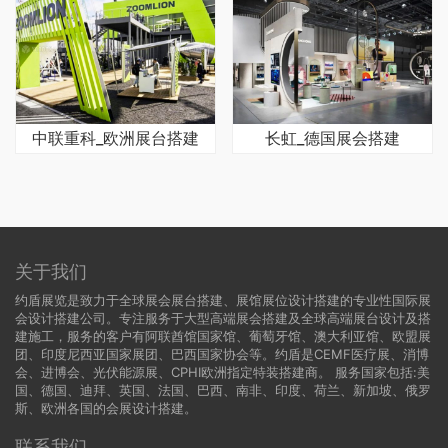
中联重科_欧洲展台搭建
长虹_德国展会搭建
关于我们
约盾展览是致力于全球展会展台搭建、展馆展位设计搭建的专业性国际展
会设计搭建公司。专注服务于大型高端展会搭建及全球高端展台设计及搭
建施工，服务的客户有阿联酋馆国家馆、葡萄牙馆、澳大利亚馆、欧盟展
团、印度尼西亚国家展团、巴西国家协会等。约盾是CEMF医疗展、消博
会、进博会、光伏能源展、CPHI欧洲指定特装搭建商。 服务国家包括:
美
国
、
德国
、迪拜、英国、法国、巴西、南非、印度、荷兰、新加坡、俄罗
斯、欧洲各国的会展设计搭建。
联系我们