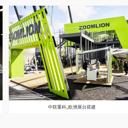
中联重科_欧洲展台搭建