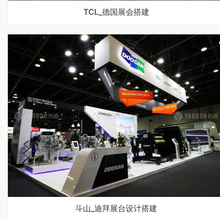
TCL_德国展会搭建
斗山_迪拜展台设计搭建