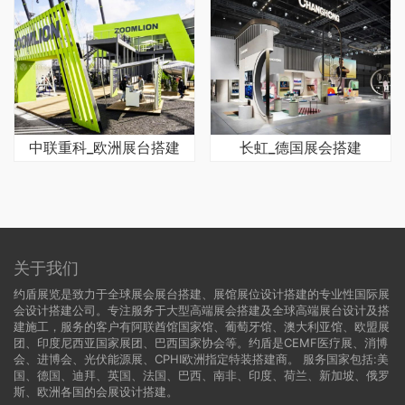
中联重科_欧洲展台搭建
长虹_德国展会搭建
关于我们
约盾展览是致力于全球展会展台搭建、展馆展位设计搭建的专业性国际展
会设计搭建公司。专注服务于大型高端展会搭建及全球高端展台设计及搭
建施工，服务的客户有阿联酋馆国家馆、葡萄牙馆、澳大利亚馆、欧盟展
团、印度尼西亚国家展团、巴西国家协会等。约盾是CEMF医疗展、消博
会、进博会、光伏能源展、CPHI欧洲指定特装搭建商。 服务国家包括:
美
国
、
德国
、迪拜、英国、法国、巴西、南非、印度、荷兰、新加坡、俄罗
斯、欧洲各国的会展设计搭建。