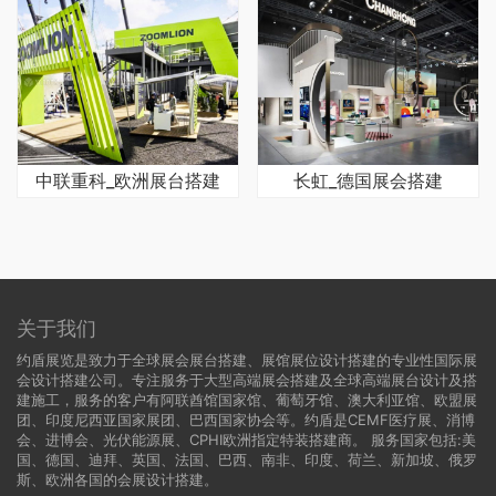
中联重科_欧洲展台搭建
长虹_德国展会搭建
关于我们
约盾展览是致力于全球展会展台搭建、展馆展位设计搭建的专业性国际展
会设计搭建公司。专注服务于大型高端展会搭建及全球高端展台设计及搭
建施工，服务的客户有阿联酋馆国家馆、葡萄牙馆、澳大利亚馆、欧盟展
团、印度尼西亚国家展团、巴西国家协会等。约盾是CEMF医疗展、消博
会、进博会、光伏能源展、CPHI欧洲指定特装搭建商。 服务国家包括:
美
国
、
德国
、迪拜、英国、法国、巴西、南非、印度、荷兰、新加坡、俄罗
斯、欧洲各国的会展设计搭建。