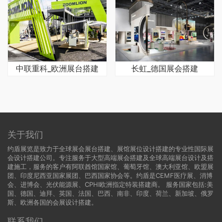
中联重科_欧洲展台搭建
长虹_德国展会搭建
关于我们
约盾展览是致力于全球展会展台搭建、展馆展位设计搭建的专业性国际展
会设计搭建公司。专注服务于大型高端展会搭建及全球高端展台设计及搭
建施工，服务的客户有阿联酋馆国家馆、葡萄牙馆、澳大利亚馆、欧盟展
团、印度尼西亚国家展团、巴西国家协会等。约盾是CEMF医疗展、消博
会、进博会、光伏能源展、CPHI欧洲指定特装搭建商。 服务国家包括:
美
国
、
德国
、迪拜、英国、法国、巴西、南非、印度、荷兰、新加坡、俄罗
斯、欧洲各国的会展设计搭建。
联系我们