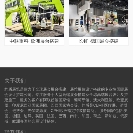
中联重科_欧洲展台搭建
长虹_德国展会搭建
关于我们
约盾展览是致力于全球展会展台搭建、展馆展位设计搭建的专业性国际展
会设计搭建公司。专注服务于大型高端展会搭建及全球高端展台设计及搭
建施工，服务的客户有阿联酋馆国家馆、葡萄牙馆、澳大利亚馆、欧盟展
团、印度尼西亚国家展团、巴西国家协会等。约盾是CEMF医疗展、消博
会、进博会、光伏能源展、CPHI欧洲指定特装搭建商。 服务国家包括:
美
国
、
德国
、迪拜、英国、法国、巴西、南非、印度、荷兰、新加坡、俄罗
斯、欧洲各国的会展设计搭建。
联系我们