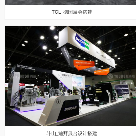
TCL_德国展会搭建
斗山_迪拜展台设计搭建