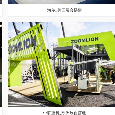
海尔_美国展会搭建
中联重科_欧洲展台搭建