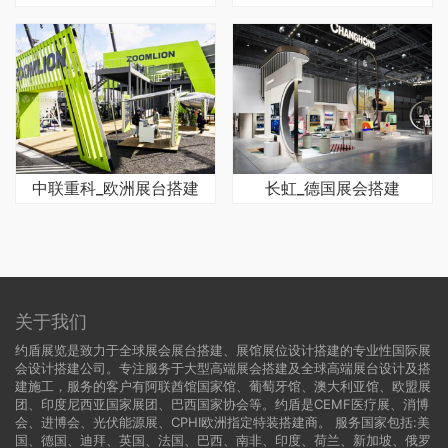
中联重科_欧洲展台搭建
长虹_德国展会搭建
关于我们
约盾展览是致力于全球展会展台搭建、展馆展位设计搭建的专业性国际展
会设计搭建公司。专注服务于大型高端展会搭建及全球高端展台设计及搭
建施工，服务的客户有阿联酋馆国家馆、葡萄牙馆、澳大利亚馆、欧盟展
团、印度尼西亚国家展团、巴西国家协会等。约盾是CEMF医疗展、消博
会、进博会、光伏能源展、CPHI欧洲指定特装搭建商。 服务国家包括:
美
国
、
德国
、迪拜、英国、法国、巴西、南非、印度、荷兰、新加坡、俄罗