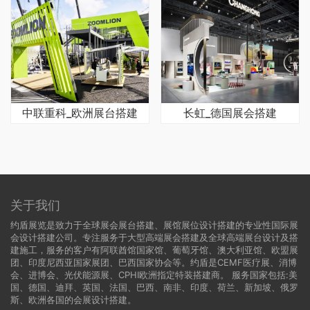
中联重科_欧洲展台搭建
长虹_德国展会搭建
关于我们
约盾展览是致力于全球展会展台搭建、展馆展位设计搭建的专业性国际展
会设计搭建公司。专注服务于大型高端展会搭建及全球高端展台设计及搭
建施工，服务的客户有阿联酋馆国家馆、葡萄牙馆、澳大利亚馆、欧盟展
团、印度尼西亚国家展团、巴西国家协会等。约盾是CEMF医疗展、消博
会、进博会、光伏能源展、CPHI欧洲指定特装搭建商。 服务国家包括:
美
国
、
德国
、迪拜、英国、法国、巴西、南非、印度、荷兰、新加坡、俄罗
斯、欧洲各国的会展设计搭建。