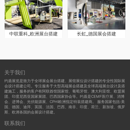
中联重科_欧洲展台搭建
长虹_德国展会搭建
关于我们
约盾展览是致力于全球展会展台搭建、展馆展位设计搭建的专业性国际展
会设计搭建公司。专注服务于大型高端展会搭建及全球高端展台设计及搭
建施工，服务的客户有阿联酋馆国家馆、葡萄牙馆、澳大利亚馆、欧盟展
团、印度尼西亚国家展团、巴西国家协会等。约盾是CEMF医疗展、消博
会、进博会、光伏能源展、CPHI欧洲指定特装搭建商。 服务国家包括:
美
国
、
德国
、迪拜、英国、法国、巴西、南非、印度、荷兰、新加坡、俄罗
斯、欧洲各国的会展设计搭建。
联系我们