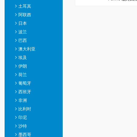
土耳其
阿联酋
日本
波兰
巴西
澳大利亚
埃及
伊朗
荷兰
葡萄牙
西班牙
非洲
比利时
印尼
沙特
墨西哥