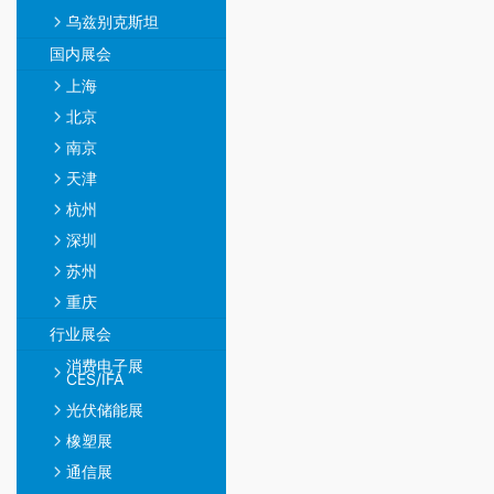
乌兹别克斯坦
国内展会
上海
北京
南京
天津
杭州
深圳
苏州
重庆
行业展会
消费电子展
CES/IFA
光伏储能展
橡塑展
通信展