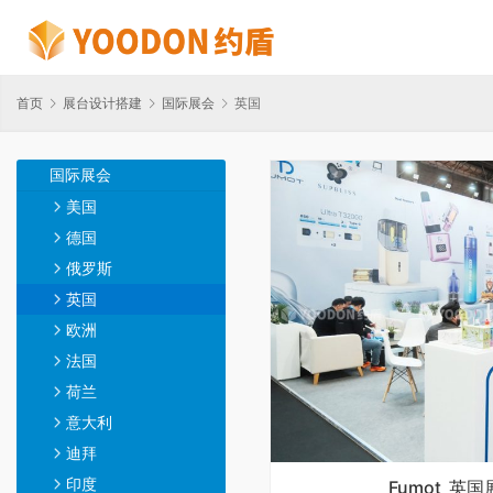
首页
展台设计搭建
国际展会
英国
国际展会
美国
德国
俄罗斯
英国
欧洲
法国
荷兰
意大利
迪拜
印度
Fumot_英