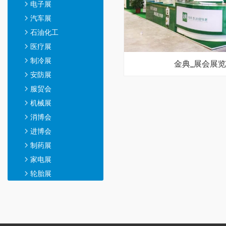
电子展
汽车展
石油化工
医疗展
制冷展
金典_展会展
安防展
服贸会
机械展
消博会
进博会
制药展
家电展
轮胎展