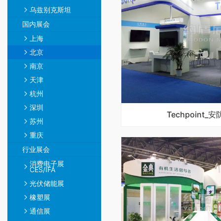
乌兹别克斯坦
国内展会
上海
北京
南京
天津
杭州
深圳
Techpoint
苏州
重庆
行业展会
消费电子展
CES/IFA
光伏储能展
橡塑展
通信展