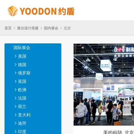
首页
展台设计搭建
国内展会
北京
国际展会
美国
德国
俄罗斯
英国
欧洲
法国
荷兰
意大利
迪拜
印度
美的科陆_北