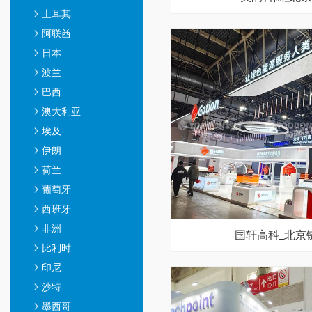
土耳其
阿联酋
日本
波兰
巴西
澳大利亚
埃及
伊朗
荷兰
葡萄牙
西班牙
非洲
国轩高科_北京
比利时
印尼
沙特
墨西哥