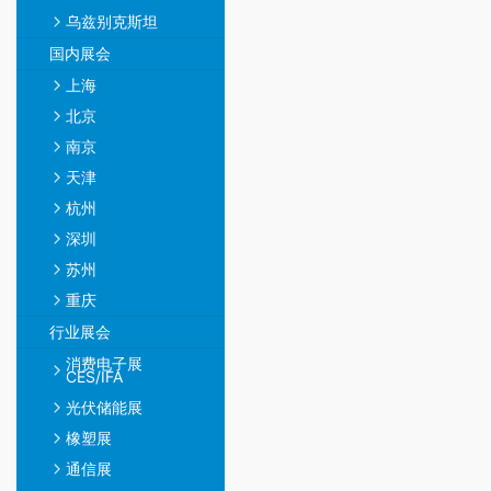
乌兹别克斯坦
国内展会
上海
北京
南京
天津
杭州
深圳
苏州
重庆
行业展会
消费电子展
CES/IFA
光伏储能展
橡塑展
通信展