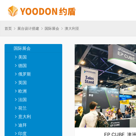
首页
展台设计搭建
国际展会
澳大利亚
国际展会
美国
德国
俄罗斯
英国
欧洲
法国
荷兰
意大利
迪拜
印度
EP CUBE_