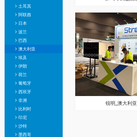
土耳其
阿联酋
日本
波兰
巴西
澳大利亚
埃及
伊朗
荷兰
葡萄牙
西班牙
非洲
锐明_澳大利
比利时
印尼
沙特
墨西哥