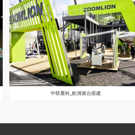
中联重科_欧洲展台搭建