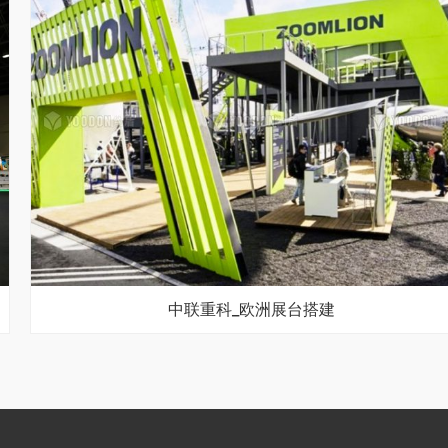
中联重科_欧洲展台搭建