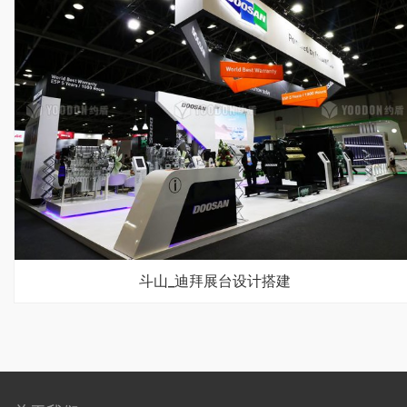
斗山_迪拜展台设计搭建