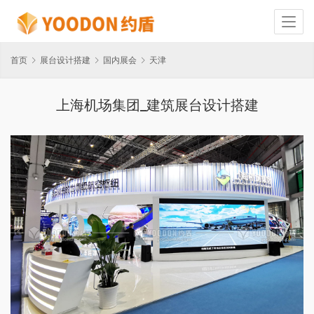
首页
展台设计搭建
国内展会
天津
上海机场集团_建筑展台设计搭建