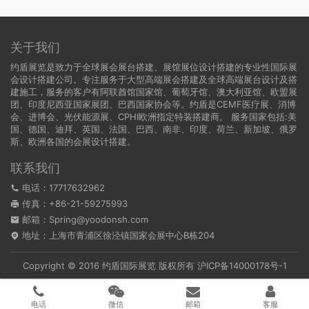
关于我们
约盾展览是致力于全球展会展台搭建、展馆展位设计搭建的专业性国际展
会设计搭建公司。专注服务于大型高端展会搭建及全球高端展台设计及搭
建施工，服务的客户有阿联酋馆国家馆、葡萄牙馆、澳大利亚馆、欧盟展
团、印度尼西亚国家展团、巴西国家协会等。约盾是CEMF医疗展、消博
会、进博会、光伏能源展、CPHI欧洲指定特装搭建商。 服务国家包括:
美
国
、
德国
、迪拜、英国、法国、巴西、南非、印度、荷兰、新加坡、俄罗
斯、欧洲各国的会展设计搭建。
联系我们
电话：17717632962
传真：+86-21-59275993
邮箱：Spring@yoodonsh.com
地址：上海市青浦区徐泾镇国家会展中心B栋204
Copyright © 2016 约盾国际展览 版权所有
沪ICP备14000178号-1
电话
微信
邮箱
客服