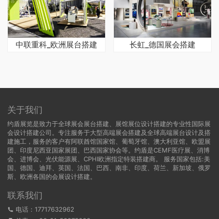
中联重科_欧洲展台搭建
长虹_德国展会搭建
关于我们
约盾展览是致力于全球展会展台搭建、展馆展位设计搭建的专业性国际展
会设计搭建公司。专注服务于大型高端展会搭建及全球高端展台设计及搭
建施工，服务的客户有阿联酋馆国家馆、葡萄牙馆、澳大利亚馆、欧盟展
团、印度尼西亚国家展团、巴西国家协会等。约盾是CEMF医疗展、消博
会、进博会、光伏能源展、CPHI欧洲指定特装搭建商。 服务国家包括:
美
国
、
德国
、迪拜、英国、法国、巴西、南非、印度、荷兰、新加坡、俄罗
斯、欧洲各国的会展设计搭建。
联系我们
电话：17717632962