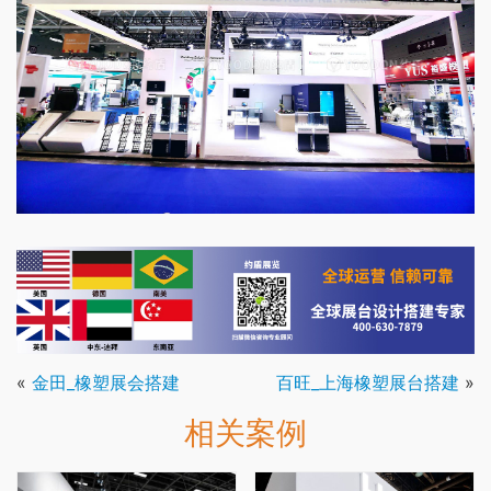
«
金田_橡塑展会搭建
百旺_上海橡塑展台搭建
»
相关案例