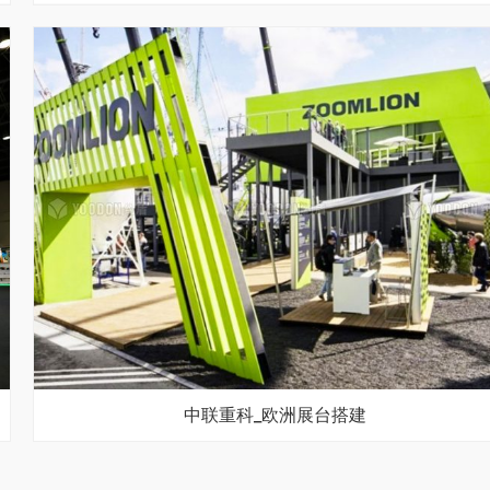
中联重科_欧洲展台搭建