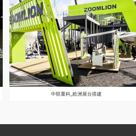
中联重科_欧洲展台搭建