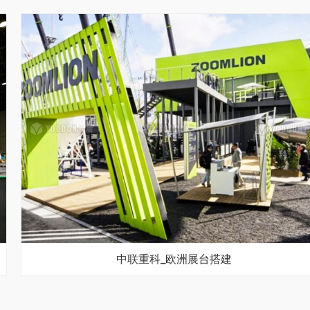
中联重科_欧洲展台搭建