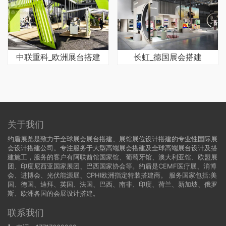
中联重科_欧洲展台搭建
长虹_德国展会搭建
关于我们
约盾展览是致力于全球展会展台搭建、展馆展位设计搭建的专业性国际展
会设计搭建公司。专注服务于大型高端展会搭建及全球高端展台设计及搭
建施工，服务的客户有阿联酋馆国家馆、葡萄牙馆、澳大利亚馆、欧盟展
团、印度尼西亚国家展团、巴西国家协会等。约盾是CEMF医疗展、消博
会、进博会、光伏能源展、CPHI欧洲指定特装搭建商。 服务国家包括:
美
国
、
德国
、迪拜、英国、法国、巴西、南非、印度、荷兰、新加坡、俄罗
斯、欧洲各国的会展设计搭建。
联系我们