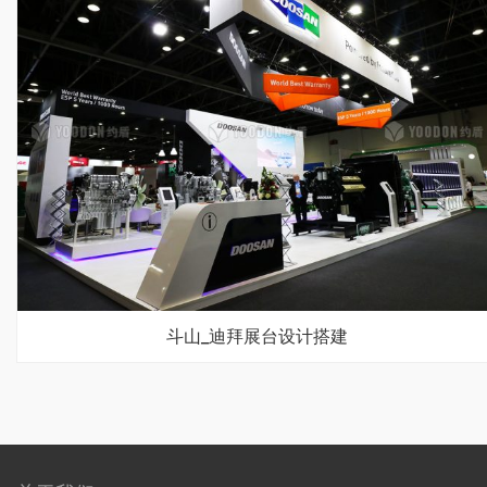
斗山_迪拜展台设计搭建