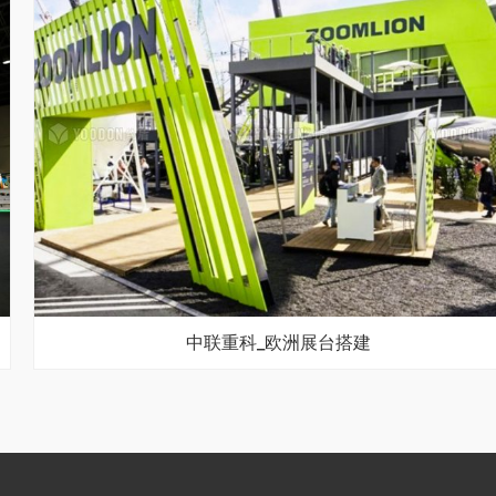
中联重科_欧洲展台搭建