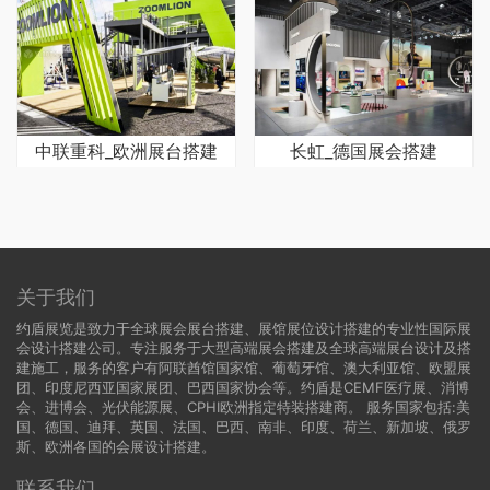
中联重科_欧洲展台搭建
长虹_德国展会搭建
关于我们
约盾展览是致力于全球展会展台搭建、展馆展位设计搭建的专业性国际展
会设计搭建公司。专注服务于大型高端展会搭建及全球高端展台设计及搭
建施工，服务的客户有阿联酋馆国家馆、葡萄牙馆、澳大利亚馆、欧盟展
团、印度尼西亚国家展团、巴西国家协会等。约盾是CEMF医疗展、消博
会、进博会、光伏能源展、CPHI欧洲指定特装搭建商。 服务国家包括:
美
国
、
德国
、迪拜、英国、法国、巴西、南非、印度、荷兰、新加坡、俄罗
斯、欧洲各国的会展设计搭建。
联系我们