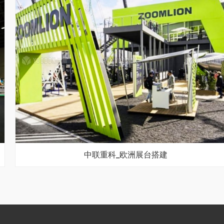
中联重科_欧洲展台搭建