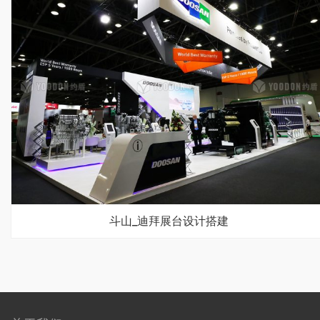
斗山_迪拜展台设计搭建