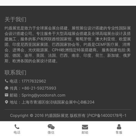
关于我们
约盾展览是致力于全球展会展台搭建、展馆展位设计搭建的专业性国际展
会设计搭建公司。专注服务于大型高端展会搭建及全球高端展台设计及搭
建施工，服务的客户有阿联酋馆国家馆、葡萄牙馆、澳大利亚馆、欧盟展
团、印度尼西亚国家展团、巴西国家协会等。约盾是CEMF医疗展、消博
会、进博会、光伏能源展、CPHI欧洲指定特装搭建商。 服务国家包括:
美
国
、
德国
、迪拜、英国、法国、巴西、南非、印度、荷兰、新加坡、俄罗
斯、欧洲各国的会展设计搭建。
联系我们
电话：17717632962
传真：+86-21-59275993
邮箱：Spring@yoodonsh.com
地址：上海市青浦区徐泾镇国家会展中心B栋204
Copyright © 2016 约盾国际展览 版权所有
沪ICP备14000178号-1
电话
微信
邮箱
客服