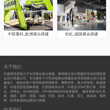
中联重科_欧洲展台搭建
长虹_德国展会搭建
关于我们
约盾展览是致力于全球展会展台搭建、展馆展位设计搭建的专业性国际展
会设计搭建公司。专注服务于大型高端展会搭建及全球高端展台设计及搭
建施工，服务的客户有阿联酋馆国家馆、葡萄牙馆、澳大利亚馆、欧盟展
团、印度尼西亚国家展团、巴西国家协会等。约盾是CEMF医疗展、消博
会、进博会、光伏能源展、CPHI欧洲指定特装搭建商。 服务国家包括:
美
国
、
德国
、迪拜、英国、法国、巴西、南非、印度、荷兰、新加坡、俄罗
斯、欧洲各国的会展设计搭建。
联系我们