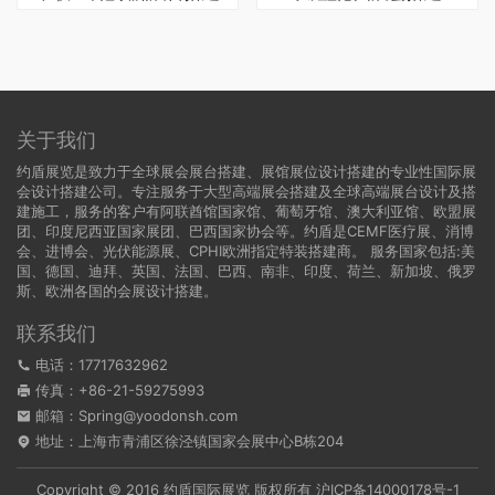
关于我们
约盾展览是致力于全球展会展台搭建、展馆展位设计搭建的专业性国际展
会设计搭建公司。专注服务于大型高端展会搭建及全球高端展台设计及搭
建施工，服务的客户有阿联酋馆国家馆、葡萄牙馆、澳大利亚馆、欧盟展
团、印度尼西亚国家展团、巴西国家协会等。约盾是CEMF医疗展、消博
会、进博会、光伏能源展、CPHI欧洲指定特装搭建商。 服务国家包括:
美
国
、
德国
、迪拜、英国、法国、巴西、南非、印度、荷兰、新加坡、俄罗
斯、欧洲各国的会展设计搭建。
联系我们
电话：17717632962
传真：+86-21-59275993
邮箱：Spring@yoodonsh.com
地址：上海市青浦区徐泾镇国家会展中心B栋204
Copyright © 2016 约盾国际展览 版权所有
沪ICP备14000178号-1