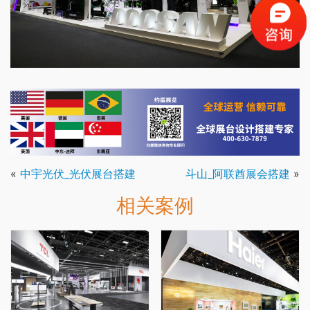
«
中宇光伏_光伏展台搭建
斗山_阿联酋展会搭建
»
相关案例