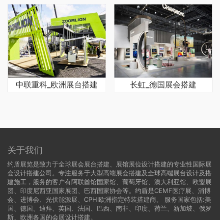
中联重科_欧洲展台搭建
长虹_德国展会搭建
关于我们
约盾展览是致力于全球展会展台搭建、展馆展位设计搭建的专业性国际展
会设计搭建公司。专注服务于大型高端展会搭建及全球高端展台设计及搭
建施工，服务的客户有阿联酋馆国家馆、葡萄牙馆、澳大利亚馆、欧盟展
团、印度尼西亚国家展团、巴西国家协会等。约盾是CEMF医疗展、消博
会、进博会、光伏能源展、CPHI欧洲指定特装搭建商。 服务国家包括:
美
国
、
德国
、迪拜、英国、法国、巴西、南非、印度、荷兰、新加坡、俄罗
斯、欧洲各国的会展设计搭建。