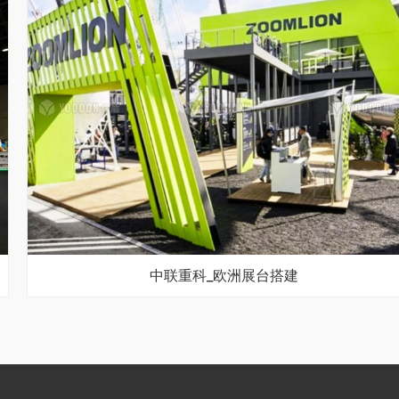
中联重科_欧洲展台搭建