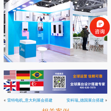
«
雷特电机_意大利展会搭建
安科瑞_德国展台搭建
»