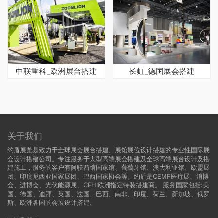
中联重科_欧洲展台搭建
长虹_德国展会搭建
关于我们
约盾展览是致力于全球展会展台搭建、展馆展位设计搭建的专业性国际展
会设计搭建公司。专注服务于大型高端展会搭建及全球高端展台设计及搭
建施工，服务的客户有阿联酋馆国家馆、葡萄牙馆、澳大利亚馆、欧盟展
团、印度尼西亚国家展团、巴西国家协会等。约盾是CEMF医疗展、消博
会、进博会、光伏能源展、CPHI欧洲指定特装搭建商。 服务国家包括:
美
国
、
德国
、迪拜、英国、法国、巴西、南非、印度、荷兰、新加坡、俄罗
斯、欧洲各国的会展设计搭建。