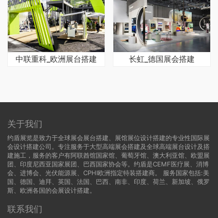
中联重科_欧洲展台搭建
长虹_德国展会搭建
关于我们
约盾展览是致力于全球展会展台搭建、展馆展位设计搭建的专业性国际展
会设计搭建公司。专注服务于大型高端展会搭建及全球高端展台设计及搭
建施工，服务的客户有阿联酋馆国家馆、葡萄牙馆、澳大利亚馆、欧盟展
团、印度尼西亚国家展团、巴西国家协会等。约盾是CEMF医疗展、消博
会、进博会、光伏能源展、CPHI欧洲指定特装搭建商。 服务国家包括:
美
国
、
德国
、迪拜、英国、法国、巴西、南非、印度、荷兰、新加坡、俄罗
斯、欧洲各国的会展设计搭建。
联系我们